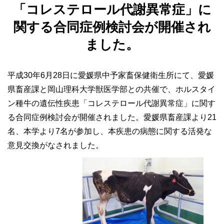
「コレステロール代謝異常症」に
関する合同症例検討会が開催され
ました。
平成
30
年
6
月
28
日に愛媛県中予家畜保健衛生所にて、愛媛
県畜産課と岡山理科大学獣医学部との共催で、ホルスタイ
ン種牛の遺伝性疾患「コレステロール代謝異常症」に関す
る合同症例検討会が開催されました。愛媛県畜産課より
21
名、本学より
7
名が参加し、本疾患の病態に関する活発な
意見交換がなされました。