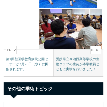
PREV
NEXT
第1回獣医学教育病院公開セ
愛媛県立今治西高等学校の生
ミナーが7月25日（水）に開
物クラブの生徒が本学教員と
催されます。
ともに実験を行いました！
その他の学術トピック