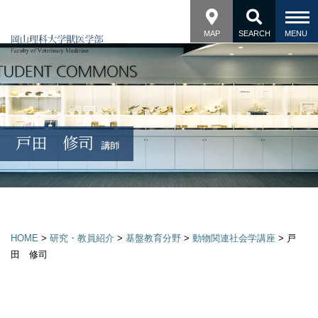
MAP
SEARCH
戸田 修司
講師
HOME
>
研究・教員紹介
>
基盤教育分野
>
動物関連社会学講座
>
戸
田 修司