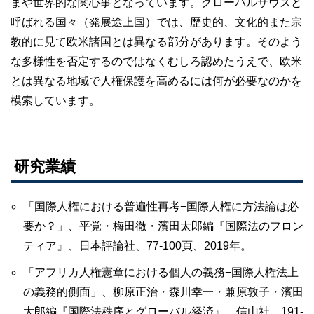
まや世界的な関心事となっています。グローバルサウスと
呼ばれる国々（発展途上国）では、歴史的、文化的また宗
教的に見て欧米諸国とは異なる部分があります。そのよう
な多様性を否定するのではなくむしろ認めたうえで、欧米
とは異なる地域で人権保護を高めるには何が必要なのかを
模索しています。
研究業績
「国際人権における普遍性再考−国際人権に方法論は必
要か？」、平覚・梅田徹・濱田太郎編『国際法のフロン
ティア』、日本評論社、77-100頁、2019年。
「アフリカ人権憲章における個人の義務−国際人権法上
の義務的側面」、柳原正治・森川幸一・兼原敦子・濱田
太郎編『国際法秩序とグローバル経済』、信山社、191-