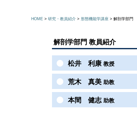
HOME
>
研究・教員紹介
>
形態機能学講座
>
解剖学部門
解剖学部門 教員紹介
松井 利康
教授
荒木 真美
助教
本間 健志
助教